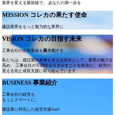
業界を変える最前線で、
あなたの第一歩を
MISSION
コレカの果たす使命
建設業界をもっと魅力的な業界に
VISION
コレカの目指す未来
工事会社の企業価値を
最大化
する
私たちは、建設業の未来を支える存在として、業界の魅力を
高め、 工事会社の可能性を引き出すことを使命に、 経営の
見える化と成長支援に取り組んでいます。
BUSINESS
事業紹介
工事会社の経営を、
もっとスマートに。
建設業に特化した経営支援SaaS